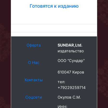
Готовятся к изданию
Оферта
SUNDAR,Ltd.
издательство
ООО "Сундар"
О Нас
610047 Киров
Контакты
тел:
+79229259714
Соцсети
Окулов С.М.
ИНН: